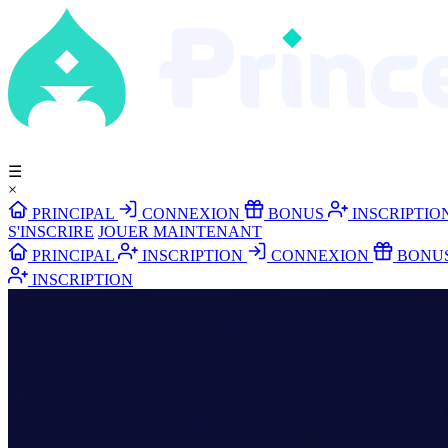
☰
×
PRINCIPAL
CONNEXION
BONUS
INSCRIPTIO
S'INSCRIRE
JOUER MAINTENANT
PRINCIPAL
INSCRIPTION
CONNEXION
BONU
INSCRIPTION